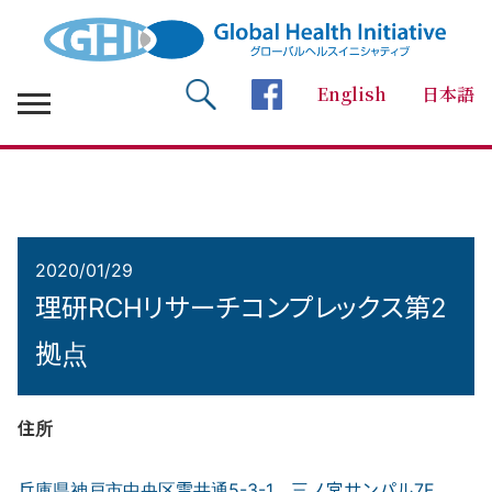
English
日本語
検索 Search
facebookページへ
2020/01/29
理研RCHリサーチコンプレックス第2
拠点
住所
兵庫県神戸市中央区雲井通5-3-1 三ノ宮サンパル7F