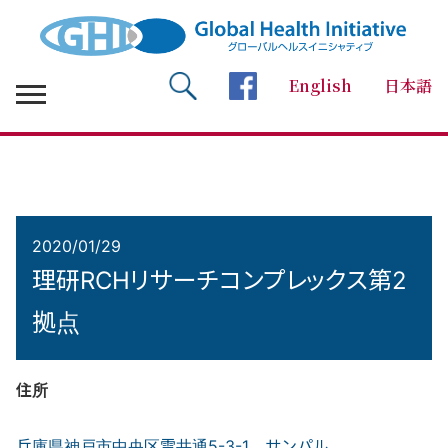
English
日本語
検索 Search
facebookページへ
2020/01/29
理研RCHリサーチコンプレックス第2
拠点
住所
兵庫県神戸市中央区雲井通5-3-1 サンパル