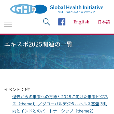
English
日本語
検索 Search
facebookページへ
エキスポ2025関連の一覧
イベント：1件
過去からの未来への万博と2025に向けた未来ビジネ
ス（theme1）／グローバルデジタルヘルス基盤の動
向とインドとのパートナーシップ（theme2）