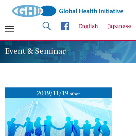
English
Japanese
検索 Search
facebookページへ
Event & Seminar
2019/
11/19
other