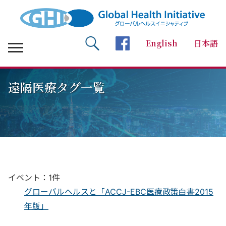
English
日本語
検索 Search
facebookページへ
遠隔医療タグ一覧
イベント：1件
グローバルヘルスと「ACCJ-EBC医療政策白書2015
年版」